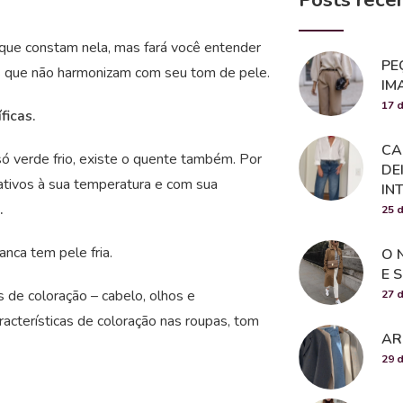
s que constam nela, mas fará você entender
PE
es que não harmonizam com seu tom de pele.
IM
17 
ficas.
CA
ó verde frio, existe o quente também. Por
DE
ativos à sua temperatura e com sua
IN
.
25 d
anca tem pele fria.
O 
E 
 de coloração – cabelo, olhos e
27 d
acterísticas de coloração nas roupas, tom
AR
29 