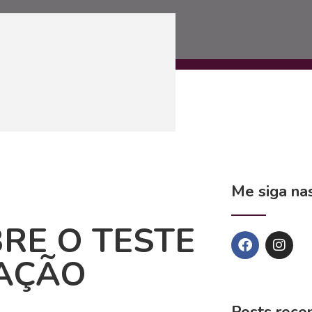
Me siga nas
RE O TESTE
AÇÃO
Posts rece