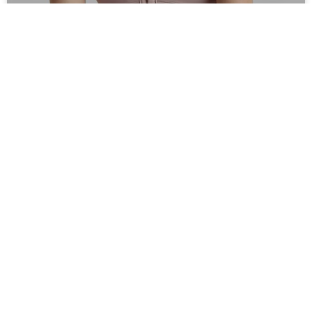
DICAS PARA ESCOLHER O SUTIÃ
IDEAL
O sutiã errado pode destruir um visual que foi planejado
sem colocá-lo na equação. E não me refiro apenas as
cores, além da cor é
LEIA MAIS »
8 de fevereiro de 2023