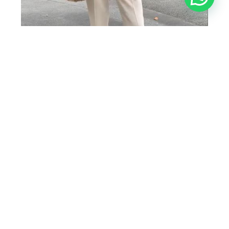
Maquiagem leve
A maquiagem das francesas é leve, apenas para dar aquele ar
saudável.
Base, uma leve cor nas bochechas, um delineado
fino, uma máscara de cílios para acentuar e ampliar o olhar e
batom são suficientes para estar sofisticada e com ar natural.