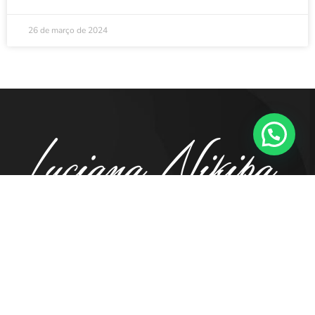
26 de março de 2024
41. 98855.5194
contato@luciananikipa.com.br