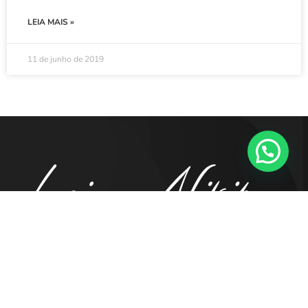
LEIA MAIS »
11 de junho de 2019
41. 98855.5194
contato@luciananikipa.com.br