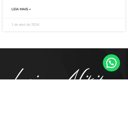
LEIA MAIS »
1 de abril de 2024
41. 98855.5194
contato@luciananikipa.com.br