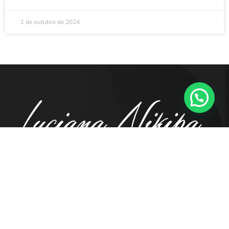
1 de outubro de 2024
41. 98855.5194
contato@luciananikipa.com.br