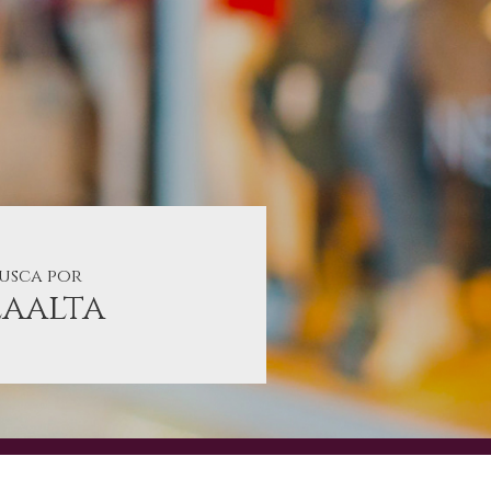
busca por
aalta