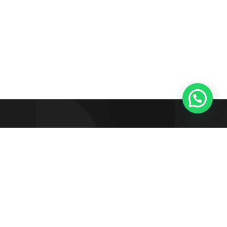
98855.5194
to@luciananikipa.com.br