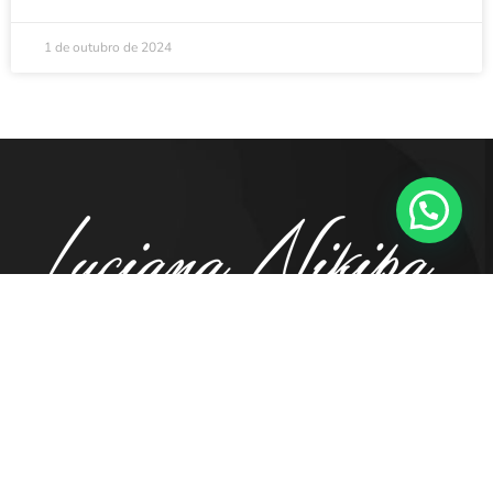
1 de outubro de 2024
41. 98855.5194
contato@luciananikipa.com.br