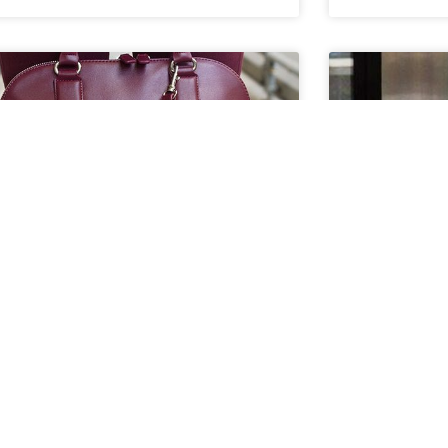
ONALIDADES DE BOLSAS
CARACTE
RSÁTEIS
MULHER
s de nude rosados e bege combinam com
Foi se o temp
s as variações de tons quentes e frios.
necessário nas