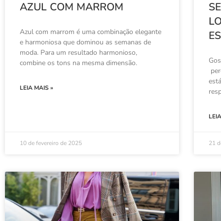
AZUL COM MARROM
SE
L
Azul com marrom é uma combinação elegante
E
e harmoniosa que dominou as semanas de
moda. Para um resultado harmonioso,
Gos
combine os tons na mesma dimensão.
per
est
LEIA MAIS »
res
LEI
10 de fevereiro de 2025
21 d