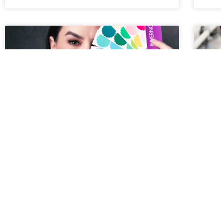
ANÁLISE DE COLORAÇÃO
T
VE
Eu sei que muitas mulheres têm um certo
receio de realizar o teste de coloração, seja por
Ton
descobrirem que seria mais harmonioso fazer
toda