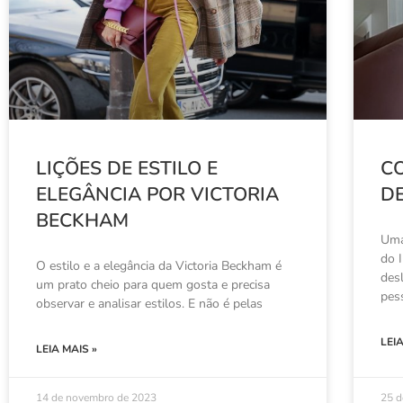
LIÇÕES DE ESTILO E
C
ELEGÂNCIA POR VICTORIA
D
BECKHAM
Uma
do 
O estilo e a elegância da Victoria Beckham é
des
um prato cheio para quem gosta e precisa
pes
observar e analisar estilos. E não é pelas
LEI
LEIA MAIS »
14 de novembro de 2023
25 d