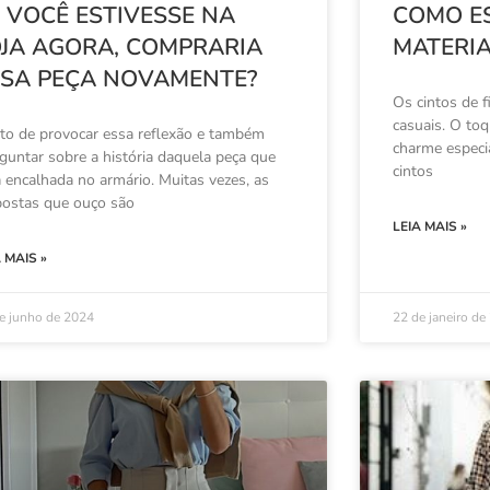
 VOCÊ ESTIVESSE NA
COMO E
OJA AGORA, COMPRARIA
MATERIA
SSA PEÇA NOVAMENTE?
Os cintos de f
casuais. O toq
to de provocar essa reflexão e também
charme especia
guntar sobre a história daquela peça que
cintos
á encalhada no armário. Muitas vezes, as
postas que ouço são
LEIA MAIS »
A MAIS »
e junho de 2024
22 de janeiro de