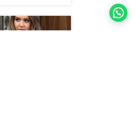
RÍSTICAS DA
 ELEGANTE
o em que para ser uma lady era
cer na nobreza. Felizmente essa