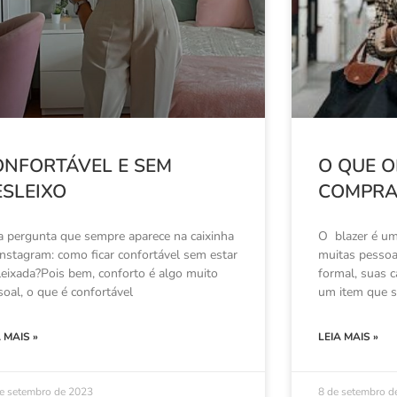
ONFORTÁVEL E SEM
O QUE 
ESLEIXO
COMPRA
 pergunta que sempre aparece na caixinha
O blazer é um
Instagram: como ficar confortável sem estar
muitas pesso
leixada?Pois bem, conforto é algo muito
formal, suas c
soal, o que é confortável
um item que s
A MAIS »
LEIA MAIS »
e setembro de 2023
8 de setembro d