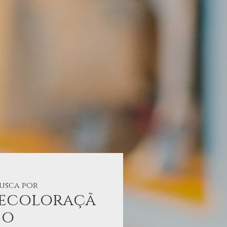
busca por
decoloraçã
o