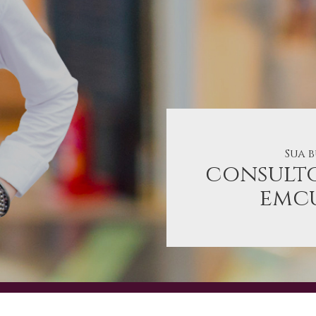
Sua 
consult
emcu