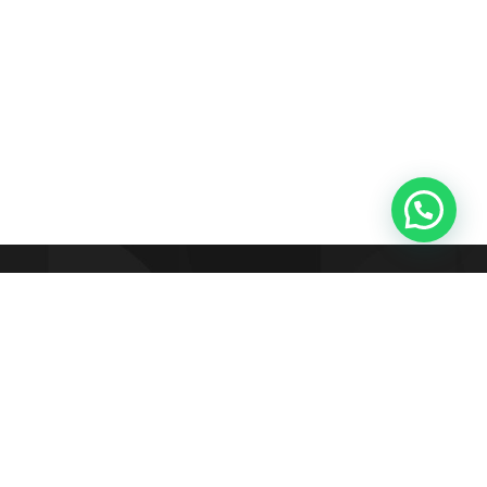
55.5194
luciananikipa.com.br