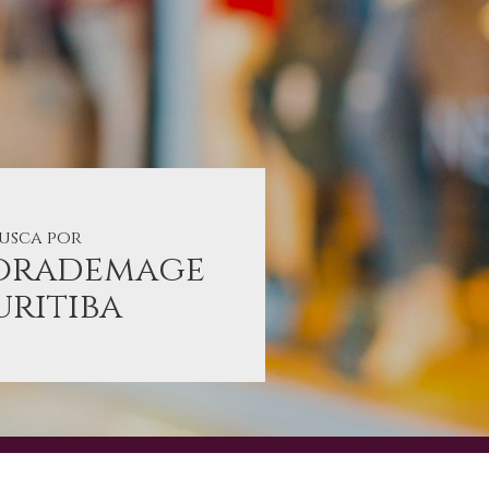
busca por
orademage
ritiba