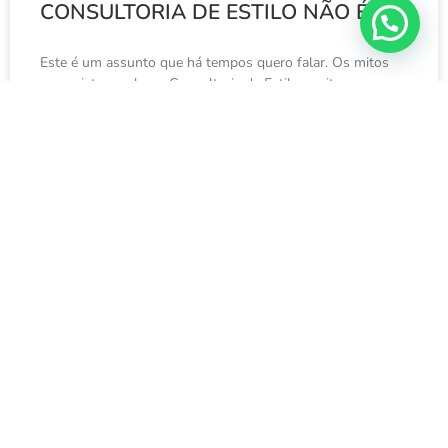
CONSULTORIA DE ESTILO NÃO É…
Este é um assunto que há tempos quero falar. Os mitos
que existem sobre a Consultoria de Estilo, muitas vezes,
inclusive, é erroneamente comparada à
LEIA MAIS »
27 de fevereiro de 2024